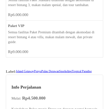
Semua fasilitas Paket Standard ditambah dengan akomodasi di
resort bintang 3, makan malam spesial, dan tour tambahan.
Rp
6.000.000
Paket VIP
Semua fasilitas Paket Premium ditambah dengan akomodasi di
resort bintang 4 atau villa, makan malam mewah, dan private
guide.
Rp
9.000.000
Label:
Island Getaway
Penyu
Pulau Derawan
Snorkeling
Tropical Paradise
Info Perjalanan
Rp
4.500.000
Mulai:
Keindahan Pulau tropis Derawan dengan pantai berpasir