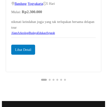
Bandung
•
Yogyakarta
5 Hari
Rp
2.300.000
Mulai:
nikmati keindahan jogja yang tak terlupakan bersama delapan
tour
Alam
Arkeologi
Budaya
Edukasi
Sejarah
Lihat Detail