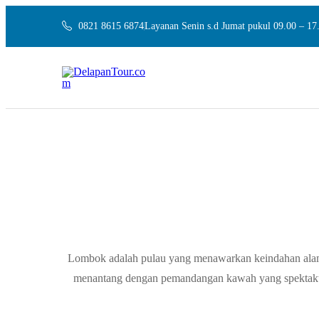
0821 8615 6874
Layanan Senin s.d Jumat pukul 09.00 – 1
Lombok adalah pulau yang menawarkan keindahan alam
menantang dengan pemandangan kawah yang spektakule