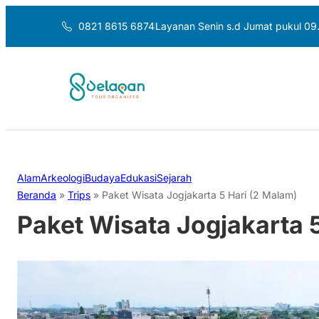
0821 8615 6874
Layanan Senin s.d Jumat pukul 09
Alam
Arkeologi
Budaya
Edukasi
Sejarah
Beranda
»
Trips
»
Paket Wisata Jogjakarta 5 Hari (2 Malam)
Paket Wisata Jogjakarta 