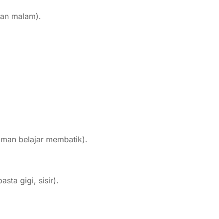
kan malam).
man belajar membatik).
sta gigi, sisir).