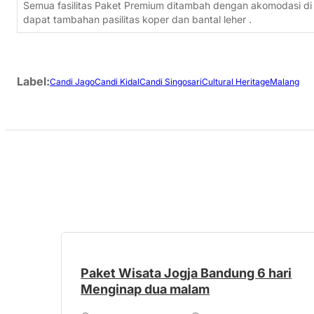
Semua fasilitas Paket Premium ditambah dengan akomodasi di h
dapat tambahan pasilitas koper dan bantal leher .
Label:
Candi Jago
Candi Kidal
Candi Singosari
Cultural Heritage
Malang
Paket Wisata Jogja Bandung 6 hari
Menginap dua malam