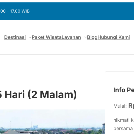
.00 – 17.00 WIB
Destinasi
Paket Wisata
Layanan
Blog
Hubungi Kami
Info P
5 Hari (2 Malam)
R
Mulai:
nikmati 
bersama 