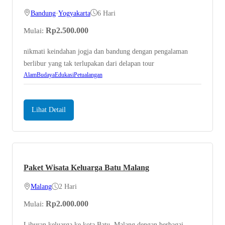
Bandung
•
Yogyakarta
6 Hari
Rp
2.500.000
Mulai:
nikmati keindahan jogja dan bandung dengan pengalaman
berlibur yang tak terlupakan dari delapan tour
Alam
Budaya
Edukasi
Petualangan
Lihat Detail
Paket Wisata Keluarga Batu Malang
Malang
2 Hari
Rp
2.000.000
Mulai:
Liburan keluarga ke kota Batu, Malang dengan berbagai