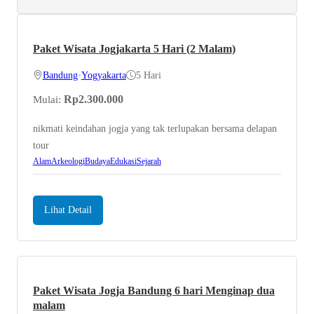
Paket Wisata Jogjakarta 5 Hari (2 Malam)
Bandung
•
Yogyakarta
5 Hari
Rp
2.300.000
Mulai:
nikmati keindahan jogja yang tak terlupakan bersama delapan
tour
Alam
Arkeologi
Budaya
Edukasi
Sejarah
Lihat Detail
Paket Wisata Jogja Bandung 6 hari Menginap dua
malam