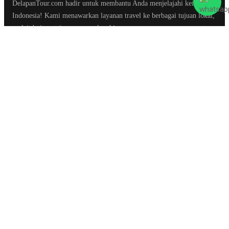
DelapanTour.com hadir untuk membantu Anda menjelajahi keindahan
Indonesia! Kami menawarkan layanan travel ke berbagai tujuan lokal,
mulai dari pantai yang memukau hingga pegunungan yang menantang.
Informasi Kontak
Gg. I, Labuhan Dalam, Kec. Tj. Senang, Kota Bandar Lampung,
Lampung 35141
Phone:
0821 8615 6874
Email:
cs.delapantour@gmail.com
Layanan Senin s.d Jumat
(Pukul 09.00 – 17.00 WIB)
Link Penting
Cara Pemesanan
Syarat & Ketentuan
Tentang Kami