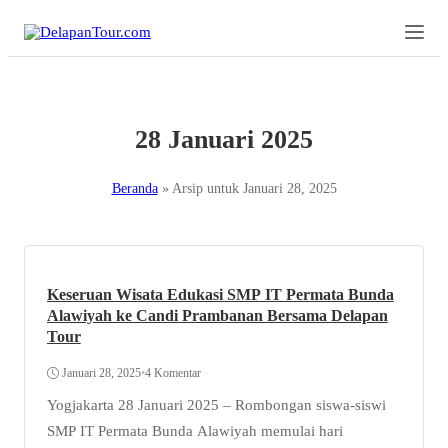
28 Januari 2025
Beranda
»
Arsip untuk Januari 28, 2025
Alam
Budaya
Wisata
Keseruan Wisata Edukasi SMP IT Permata Bunda
Alawiyah ke Candi Prambanan Bersama Delapan
Tour
Januari 28, 2025
•
4 Komentar
Yogjakarta 28 Januari 2025 – Rombongan siswa-siswi
SMP IT Permata Bunda Alawiyah memulai hari