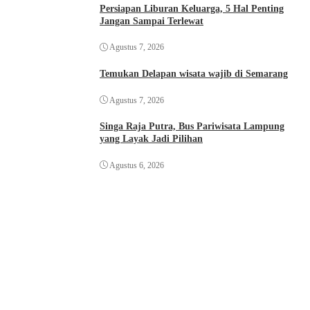
Persiapan Liburan Keluarga, 5 Hal Penting
Jangan Sampai Terlewat
Agustus 7, 2026
Temukan Delapan wisata wajib di Semarang
Agustus 7, 2026
Singa Raja Putra, Bus Pariwisata Lampung
yang Layak Jadi Pilihan
Agustus 6, 2026