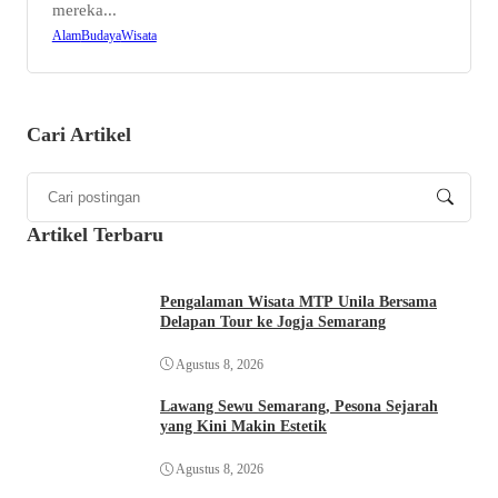
mereka...
Alam
Budaya
Wisata
Cari Artikel
Artikel Terbaru
Pengalaman Wisata MTP Unila Bersama
Delapan Tour ke Jogja Semarang
Agustus 8, 2026
Lawang Sewu Semarang, Pesona Sejarah
yang Kini Makin Estetik
Agustus 8, 2026