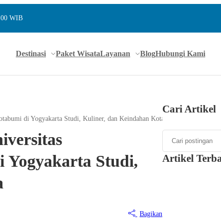
7.00 WIB
Destinasi
Paket Wisata
Layanan
Blog
Hubungi Kami
Cari Artikel
abumi di Yogyakarta Studi, Kuliner, dan Keindahan Kota
iversitas
Yogyakarta Studi,
Artikel Terb
a
Bagikan