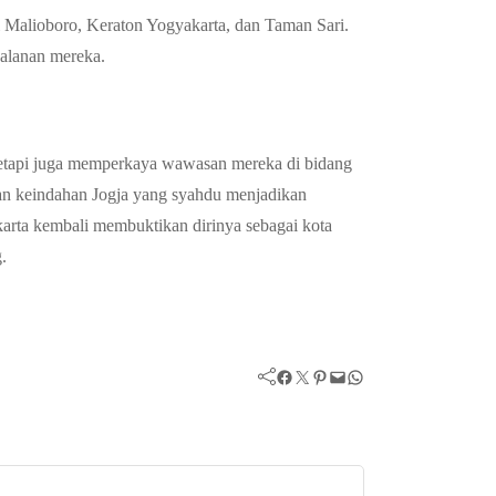
rti Malioboro, Keraton Yogyakarta, dan Taman Sari.
alanan mereka.
tetapi juga memperkaya wawasan mereka di bidang
dan keindahan Jogja yang syahdu menjadikan
akarta kembali membuktikan dirinya sebagai kota
.
Facebook
Twitter
Pinterest
Mail
WhatsApp