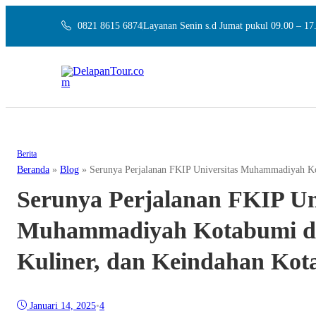
0821 8615 6874
Layanan Senin s.d Jumat pukul 09.00 – 1
Berita
Beranda
»
Blog
»
Serunya Perjalanan FKIP Universitas Muhammadiyah Kot
Serunya Perjalanan FKIP Un
Muhammadiyah Kotabumi di 
Kuliner, dan Keindahan Kot
Januari 14, 2025
•
4