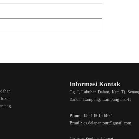
Informasi Kontak
ndahan
Gg. I, Labuhan Dalam, Kec. Tj. Senan
lokal,
Bandar Lampung, Lampung 35141
antang.
Phone:
0821 8615 6874
Email:
cs.delapantour@gmail.com
Layanan Senin s.d Jumat