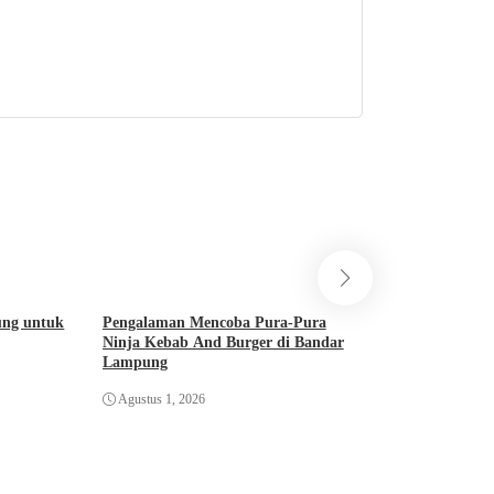
ung untuk
Pengalaman Mencoba Pura-Pura
Bus Pariwisata D
Ninja Kebab And Burger di Bandar
Fresh dengan W
Lampung
Menyala
Agustus 1, 2026
Juli 28, 2026