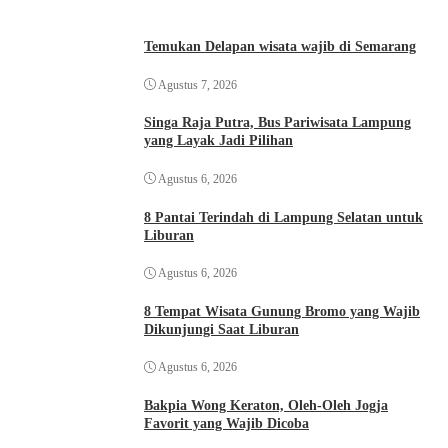
Temukan Delapan wisata wajib di Semarang
Agustus 7, 2026
Singa Raja Putra, Bus Pariwisata Lampung
yang Layak Jadi Pilihan
Agustus 6, 2026
8 Pantai Terindah di Lampung Selatan untuk
Liburan
Agustus 6, 2026
8 Tempat Wisata Gunung Bromo yang Wajib
Dikunjungi Saat Liburan
Agustus 6, 2026
Bakpia Wong Keraton, Oleh-Oleh Jogja
Favorit yang Wajib Dicoba