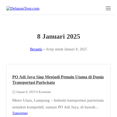
8 Januari 2025
Beranda
»
Arsip untuk Januari 8, 2025
Transportasi
PO Adi Jaya Siap Menjadi Pemain Utama di Dunia
Transportasi Pariwisata
Januari 8, 2025
•
6 Komentar
Metro Utara, Lampung – Industri transportasi pariwisata
semakin kompetitif, namun PO Adi Jaya, di bawah...
Transportasi