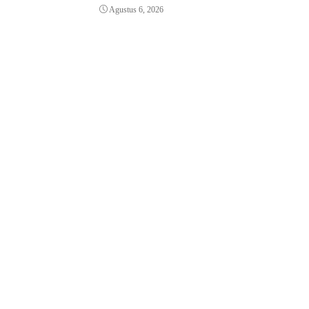
Agustus 6, 2026